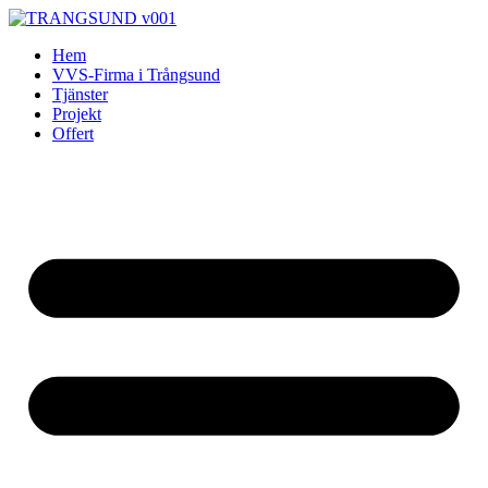
Skip
to
Hem
content
VVS-Firma i Trångsund
Tjänster
Projekt
Offert