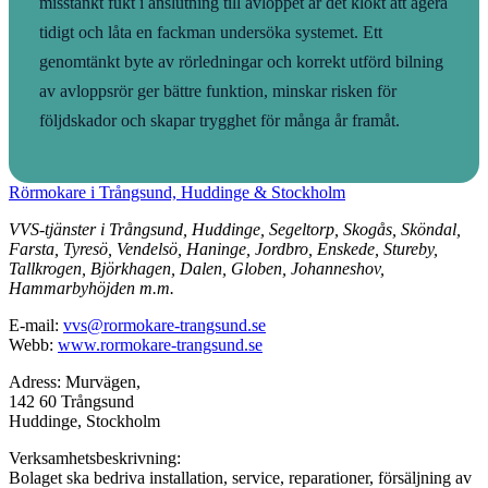
misstänkt fukt i anslutning till avloppet är det klokt att agera
tidigt och låta en fackman undersöka systemet. Ett
genomtänkt byte av rörledningar och korrekt utförd bilning
av avloppsrör ger bättre funktion, minskar risken för
följdskador och skapar trygghet för många år framåt.
Rörmokare i Trångsund, Huddinge & Stockholm
VVS-tjänster i Trångsund, Huddinge, Segeltorp, Skogås, Sköndal,
Farsta, Tyresö, Vendelsö, Haninge, Jordbro, Enskede, Stureby,
Tallkrogen, Björkhagen, Dalen, Globen, Johanneshov,
Hammarbyhöjden m.m.
E-mail:
vvs@rormokare-trangsund.se
Webb:
www.rormokare-trangsund.se
Adress: Murvägen,
142 60 Trångsund
Huddinge, Stockholm
Verksamhetsbeskrivning:
Bolaget ska bedriva installation, service, reparationer, försäljning av