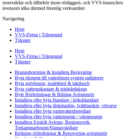
reservdelar och tillbehör inom rörläggeri- och VVS-branschen
ävensom idka därmed förenlig verksamhet
Navigering
Hem
VVS-Firma i Trångsund
Tjänster
Hem
VVS-Firma i Trångsund
Tjänster
Brunnsborrning & Installera Bergvärme
Byta element till vattenburet system radiatorer
Byta golvbrunn, toalettstol & takdusch
Byta vattenutkastare & trädgårdskran
Byte Rörledningar & Bilning Avloppsrör
Installera eller byta blandare / köksblandare
Installera eller byta diskmaskin, tvättmaskin, vitvaror
Installera eller byta varmvattenberedare
Installera eller byta vattenpump / värmepump
Installera Enskilt Avlopp, Reningsverk,
Trekammarbrunn/Slamavskiljare
Relining rörledningar & Renovering avloppsrör