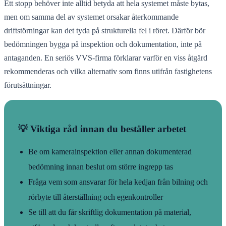
Ett stopp behöver inte alltid betyda att hela systemet måste bytas,
men om samma del av systemet orsakar återkommande
driftstörningar kan det tyda på strukturella fel i röret. Därför bör
bedömningen bygga på inspektion och dokumentation, inte på
antaganden. En seriös VVS-firma förklarar varför en viss åtgärd
rekommenderas och vilka alternativ som finns utifrån fastighetens
förutsättningar.
💡 Viktiga råd innan du beställer arbetet
Be om kamerainspektion eller annan dokumenterad
bedömning innan beslut om större ingrepp tas
Fråga vem som ansvarar för hela kedjan från bilning och
rörbyte till återställning och egenkontroller
Se till att du får skriftlig dokumentation på material,