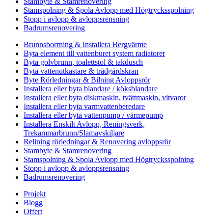
Stambyte & Stamrenovering
Stamspolning & Spola Avlopp med Högtrycksspolning
Stopp i avlopp & avloppsrensning
Badrumsrenovering
Brunnsborrning & Installera Bergvärme
Byta element till vattenburet system radiatorer
Byta golvbrunn, toalettstol & takdusch
Byta vattenutkastare & trädgårdskran
Byte Rörledningar & Bilning Avloppsrör
Installera eller byta blandare / köksblandare
Installera eller byta diskmaskin, tvättmaskin, vitvaror
Installera eller byta varmvattenberedare
Installera eller byta vattenpump / värmepump
Installera Enskilt Avlopp, Reningsverk,
Trekammarbrunn/Slamavskiljare
Relining rörledningar & Renovering avloppsrör
Stambyte & Stamrenovering
Stamspolning & Spola Avlopp med Högtrycksspolning
Stopp i avlopp & avloppsrensning
Badrumsrenovering
Projekt
Blogg
Offert