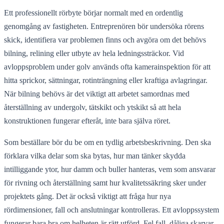
Ett professionellt rörbyte börjar normalt med en ordentlig
genomgång av fastigheten. Entreprenören bör undersöka rörens
skick, identifiera var problemen finns och avgöra om det behövs
bilning, relining eller utbyte av hela ledningssträckor. Vid
avloppsproblem under golv används ofta kamerainspektion för att
hitta sprickor, sättningar, rotinträngning eller kraftiga avlagringar.
När bilning behövs är det viktigt att arbetet samordnas med
återställning av undergolv, tätskikt och ytskikt så att hela
konstruktionen fungerar efteråt, inte bara själva röret.
Som beställare bör du be om en tydlig arbetsbeskrivning. Den ska
förklara vilka delar som ska bytas, hur man tänker skydda
intilliggande ytor, hur damm och buller hanteras, vem som ansvarar
för rivning och återställning samt hur kvalitetssäkring sker under
projektets gång. Det är också viktigt att fråga hur nya
rördimensioner, fall och anslutningar kontrolleras. Ett avloppssystem
fungerar bara bra om helheten är rätt utförd. Fel fall, dåliga skarvar