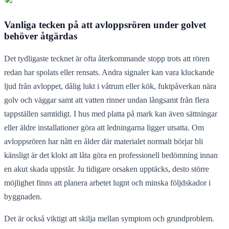
Vanliga tecken på att avloppsrören under golvet
behöver åtgärdas
Det tydligaste tecknet är ofta återkommande stopp trots att rören
redan har spolats eller rensats. Andra signaler kan vara kluckande
ljud från avloppet, dålig lukt i våtrum eller kök, fuktpåverkan nära
golv och väggar samt att vatten rinner undan långsamt från flera
tappställen samtidigt. I hus med platta på mark kan även sättningar
eller äldre installationer göra att ledningarna ligger utsatta. Om
avloppsrören har nått en ålder där materialet normalt börjar bli
känsligt är det klokt att låta göra en professionell bedömning innan
en akut skada uppstår. Ju tidigare orsaken upptäcks, desto större
möjlighet finns att planera arbetet lugnt och minska följdskador i
byggnaden.
Det är också viktigt att skilja mellan symptom och grundproblem.