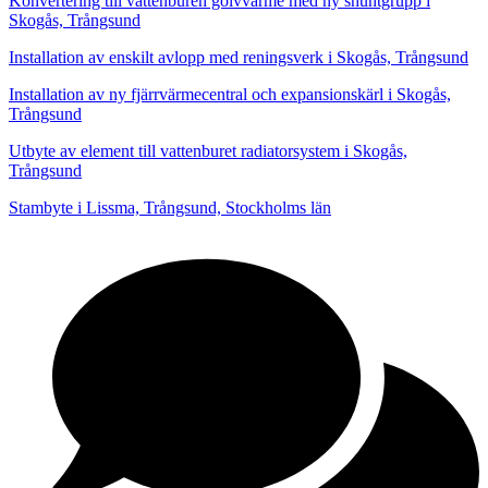
Konvertering till vattenburen golvvärme med ny shuntgrupp i
Skogås, Trångsund
Installation av enskilt avlopp med reningsverk i Skogås, Trångsund
Installation av ny fjärrvärmecentral och expansionskärl i Skogås,
Trångsund
Utbyte av element till vattenburet radiatorsystem i Skogås,
Trångsund
Stambyte i Lissma, Trångsund, Stockholms län