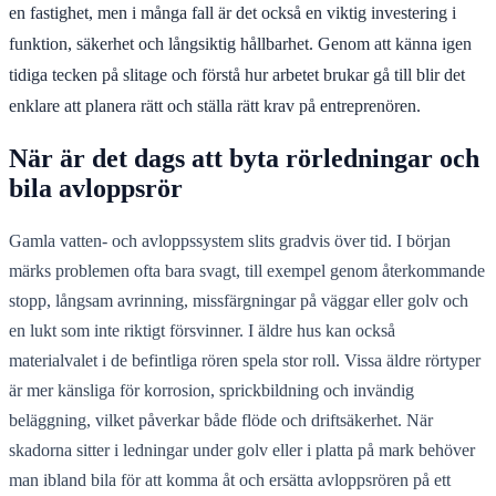
en fastighet, men i många fall är det också en viktig investering i
funktion, säkerhet och långsiktig hållbarhet. Genom att känna igen
tidiga tecken på slitage och förstå hur arbetet brukar gå till blir det
enklare att planera rätt och ställa rätt krav på entreprenören.
När är det dags att byta rörledningar och
bila avloppsrör
Gamla vatten- och avloppssystem slits gradvis över tid. I början
märks problemen ofta bara svagt, till exempel genom återkommande
stopp, långsam avrinning, missfärgningar på väggar eller golv och
en lukt som inte riktigt försvinner. I äldre hus kan också
materialvalet i de befintliga rören spela stor roll. Vissa äldre rörtyper
är mer känsliga för korrosion, sprickbildning och invändig
beläggning, vilket påverkar både flöde och driftsäkerhet. När
skadorna sitter i ledningar under golv eller i platta på mark behöver
man ibland bila för att komma åt och ersätta avloppsrören på ett