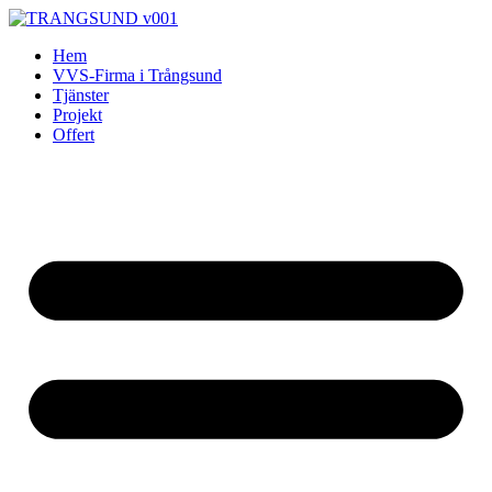
Skip
to
Hem
content
VVS-Firma i Trångsund
Tjänster
Projekt
Offert