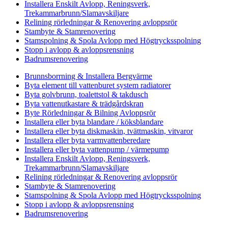
Installera Enskilt Avlopp, Reningsverk,
Trekammarbrunn/Slamavskiljare
Relining rörledningar & Renovering avloppsrör
Stambyte & Stamrenovering
Stamspolning & Spola Avlopp med Högtrycksspolning
Stopp i avlopp & avloppsrensning
Badrumsrenovering
Brunnsborrning & Installera Bergvärme
Byta element till vattenburet system radiatorer
Byta golvbrunn, toalettstol & takdusch
Byta vattenutkastare & trädgårdskran
Byte Rörledningar & Bilning Avloppsrör
Installera eller byta blandare / köksblandare
Installera eller byta diskmaskin, tvättmaskin, vitvaror
Installera eller byta varmvattenberedare
Installera eller byta vattenpump / värmepump
Installera Enskilt Avlopp, Reningsverk,
Trekammarbrunn/Slamavskiljare
Relining rörledningar & Renovering avloppsrör
Stambyte & Stamrenovering
Stamspolning & Spola Avlopp med Högtrycksspolning
Stopp i avlopp & avloppsrensning
Badrumsrenovering