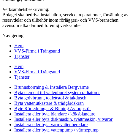
Verksamhetsbeskrivning:
Bolaget ska bedriva installation, service, reparationer, försäljning av
reservdelar och tillbehör inom rörläggeri- och VVS-branschen
ävensom idka därmed förenlig verksamhet
Navigering
Hem
VVS-Firma i Trångsund
Tjänster
Hem
VVS-Firma i Trångsund
Tjänster
Brunnsborrning & Installera Bergvärme
Byta element till vattenburet system radiatorer
Byta golvbrunn, toalettstol & takdusch
Byta vattenutkastare & trädgårdskran
Byte Rörledningar & Bilning Avloppsrör
Installera eller byta blandare / köksblandare
Installera eller byta diskmaskin, tvättmaskin, vitvaror
Installera eller byta varmvattenberedare
Installera eller byta vattenpump / värmepump